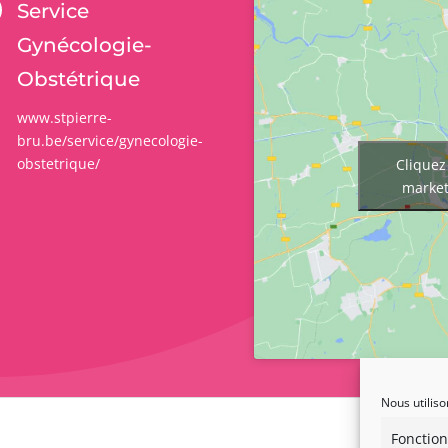
Service
Gynécologie-
Obstétrique
www.stpierre-
bru.be/service/gynecologie-
obstetrique/
Cliquez
market
Nous utiliso
Fonction