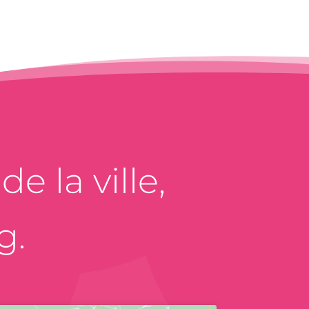
e la ville,
g.