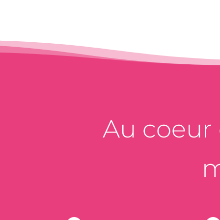
Au coeur d
m