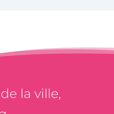
e la ville,
g.