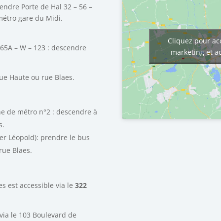
cendre Porte de Hal 32 – 56 –
 métro gare du Midi.
Cliquez pour ac
365A – W – 123 : descendre
marketing et a
ue Haute ou rue Blaes.
ne de métro n°2 : descendre à
s.
er Léopold): prendre le bus
rue Blaes.
s est accessible via le
322
 via le 103 Boulevard de