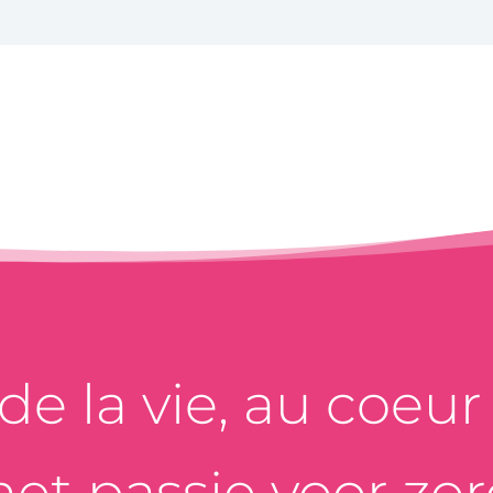
e la vie, au coeur d
et passie voor zor