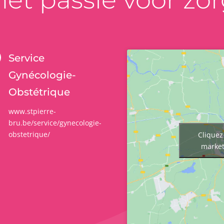
Service
Gynécologie-
Obstétrique
www.stpierre-
bru.be/service/gynecologie-
obstetrique/
Cliquez
market