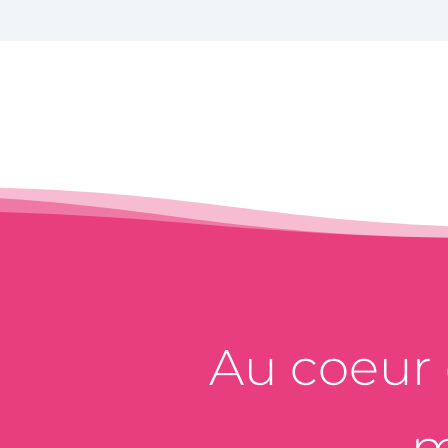
Au coeur d
m