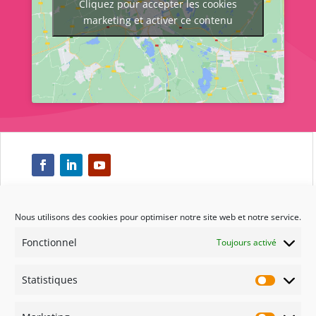
Cliquez pour accepter les cookies
marketing et activer ce contenu
Nous utilisons des cookies pour optimiser notre site web et notre service.
Respect
Fonctionnel
Toujours activé
Engagement
Statistiques
Statisti
Qualité