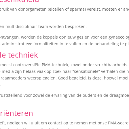
ebruik van donorgameten (eicellen of sperma) vereist, moeten er 
.
een multidisciplinair team worden besproken.
t ontvangen, worden de koppels opnieuw gezien voor een gynaecolo
, administratieve formaliteiten in te vullen en de behandeling te p
le techniek
 meest controversiële PMA-techniek, zowel onder vruchtbaarheids-
e media zijn helaas vaak op zoek naar “sensationele” verhalen die 
draagmoeders weerspiegelen. Goed begeleid, is deze, hoewel moeili
.
eruststellend voor zowel de ervaring van de ouders en de draagmoe
riënteren
eft, nodigen wij u uit om contact op te nemen met onze PMA-secret