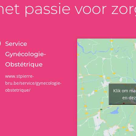
et passie voor zor
Service
Gynécologie-
Obstétrique
www.stpierre-
bru.be/service/gynecologie-
obstetrique/
Klik om ma
en dez