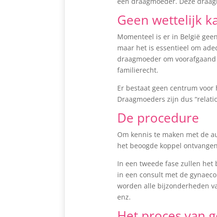
een draagmoeder. Deze draagm
Geen wettelijk k
Momenteel is er in België geen
maar het is essentieel om ade
draagmoeder om voorafgaand a
familierecht.
Er bestaat geen centrum voor 
Draagmoeders zijn dus “relati
De procedure
Om kennis te maken met de aut
het beoogde koppel ontvangen
In een tweede fase zullen het
in een consult met de gynaeco
worden alle bijzonderheden va
enz.
Het proces van g