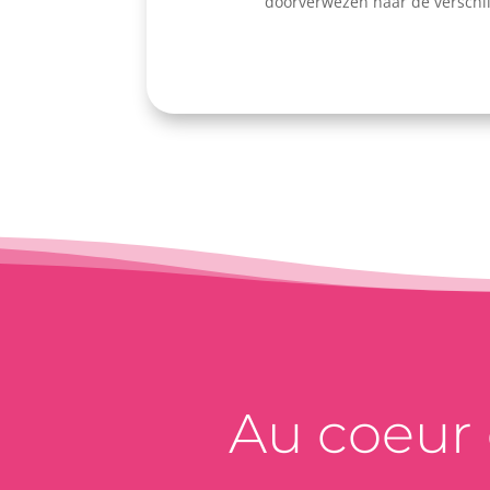
doorverwezen naar de verschill
Au coeur d