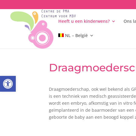
Heeft u een kinderwens?
Ons l
NL – België

Heeft u een kinderwens?
Nu
Draagmoeders
Toolbar openen
Draagmoederschap, ook wel bekend als GPA
is een techniek van medisch geassisteerde 
wordt een embryo, afkomstig van in vitro fert
geïmplanteerd in de baarmoeder van een
geboorte de baby aan een beoogd koppel z