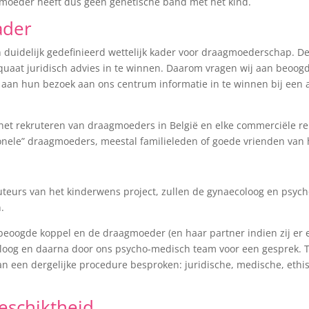
oeder heeft dus geen genetische band met het kind.
ader
 duidelijk gedefinieerd wettelijk kader voor draagmoederschap. Deze 
quaat juridisch advies in te winnen. Daarom vragen wij aan beoo
an hun bezoek aan ons centrum informatie in te winnen bij een a
het rekruteren van draagmoeders in België en elke commerciële rek
onele” draagmoeders, meestal familieleden of goede vrienden van
eurs van het kinderwens project, zullen de gynaecoloog en psychol
.
 beoogde koppel en de draagmoeder (en haar partner indien zij er
loog en daarna door ons psycho-medisch team voor een gesprek. T
n een dergelijke procedure besproken: juridische, medische, ethi
eschiktheid