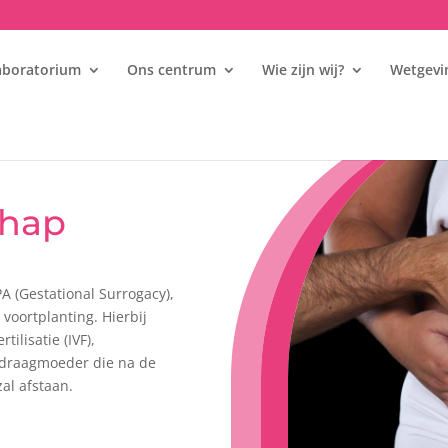
aboratorium
Ons centrum
Wie zijn wij?
Wetgevin
Draagmoederschap
chap
 (Gestational Surrogacy),
voortplanting. Hierbij
ilisatie (IVF),
 draagmoeder die na de
al afstaan.