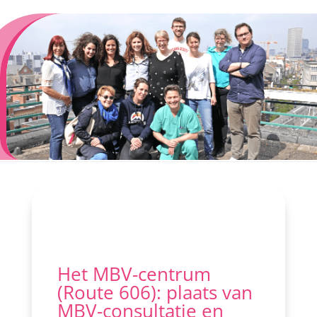
Het MBV-centrum
(Route 606): plaats van
MBV-consultatie en