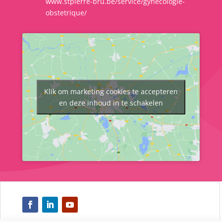
www.stpierre-bru.be/service/gynecologie-
obstetrique/
Klik om marketing cookies te accepteren
en deze inhoud in te schakelen